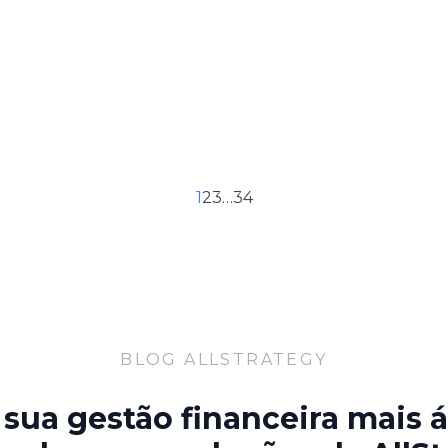
1
2
3
…
34
BLOG ALLSTRATEGY
sua gestão financeira mais á