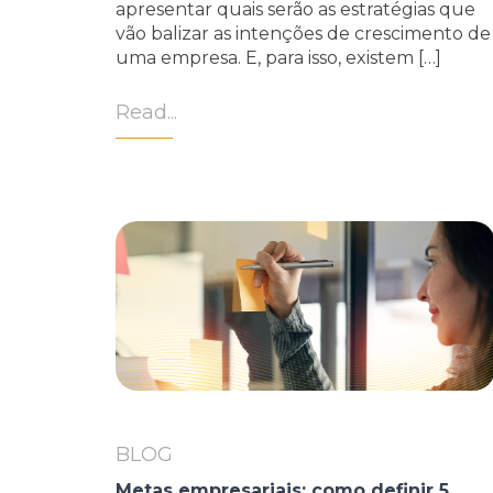
apresentar quais serão as estratégias que
vão balizar as intenções de crescimento de
uma empresa. E, para isso, existem […]
Read...
BLOG
Metas empresariais: como definir 5