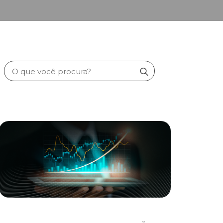
Search
for: