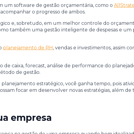
 em um software de gestão orçamentária, como o
AllStrat
e acompanhar o progresso de ambos.
égico e, sobretudo, em um melhor controle do orçamento
 como também uma gestão inteligente de despesas e um p
 o
planejamento de RH
, vendas e investimentos, assim c
o de caixa, forecast, análise de performance do planejad
método de gestão.
 planejamento estratégico, você ganha tempo, pois ativi
ssam focar em desenvolver novas estratégias, além de te
sua empresa
ferença na gestão de uma empresa quando bem idealizad