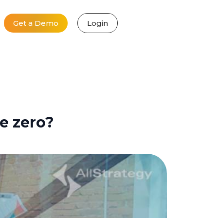
Get a Demo
Login
e zero?