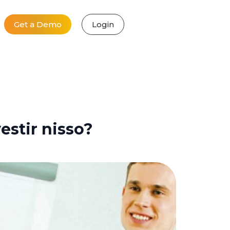
Get a Demo
Login
estir nisso?