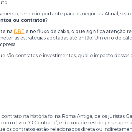
uto.
vimento, sendo importante para os negócios. Afinal, seja q
ntos ou contratos
?
nte na
DRE
e no fluxo de caixa, o que significa atenção r
eter as estratégias adotadas até então. Um erro de cálc
mpresa.
que são contratos e investimentos, qual o impacto dessas
ontrato na história foi na Roma Antiga, pelos juristas Ga
om o livro “O Contrato”, e deixou de restringir-se apenas
ue os contratos estão relacionados direta ou indiretame