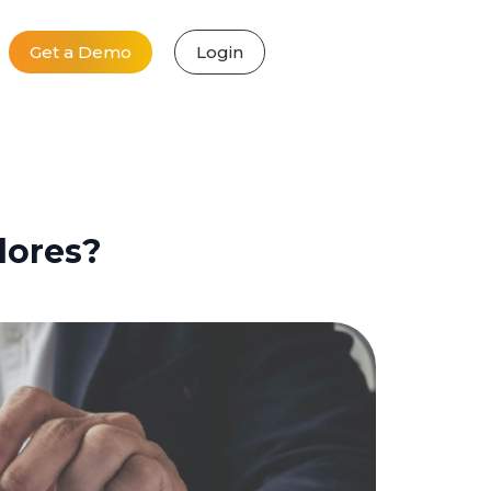
Get a Demo
Login
lores?