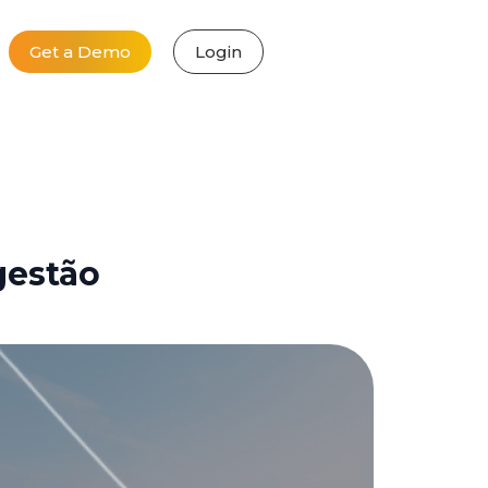
Get a Demo
Login
gestão