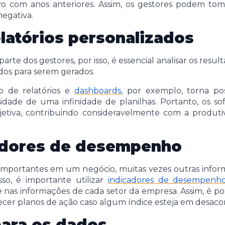
o com anos anteriores. Assim, os gestores podem toma
 negativa.
latórios personalizados
te dos gestores, por isso, é essencial analisar os result
dos para serem gerados.
o de relatórios e
dashboards
, por exemplo, torna p
dade de uma infinidade de planilhas. Portanto, os s
bjetiva, contribuindo consideravelmente com a produti
cadores de desempenho
 importantes em um negócio, muitas vezes outras info
so, é importante utilizar
indicadores de desempenh
nas informações de cada setor da empresa. Assim, é pos
ecer planos de ação caso algum índice esteja em desaco
para os dados