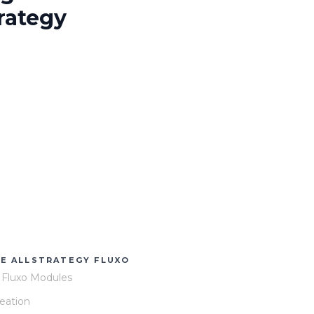
rategy
E ALLSTRATEGY FLUXO
y Fluxo Modules
reation