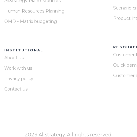
AllStrategy Plano Modules
Scenario c
Human Resources Planning
Product in
OMD - Matrix budgeting
RESOURC
INSTITUTIONAL
Customer 
About us
Quick dem
Work with us
Customer S
Privacy policy
Contact us
2023 Allstrategy. All rights reserved.