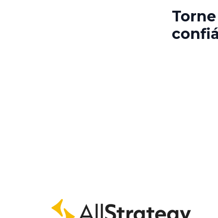
Torne 
confi