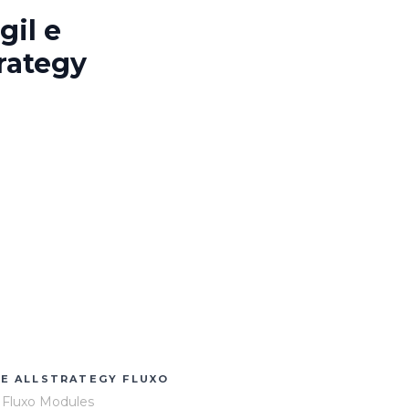
gil e
rategy
E ALLSTRATEGY FLUXO
y Fluxo Modules