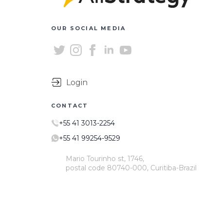
OUR SOCIAL MEDIA
Login
CONTACT
+55 41 3013-2254
+55 41 99254-9529
Mario Tourinho st, 1746,
postal code 80740-000, Curitiba-Brazil