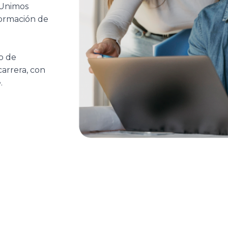
. Unimos
formación de
o de
carrera, con
.